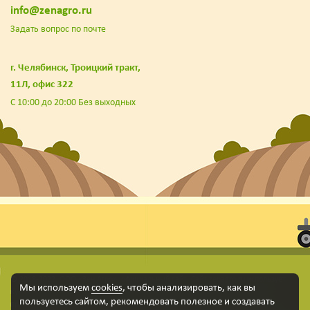
info@zenagro.ru
Задать вопрос по почте
г. Челябинск, Троицкий тракт,
11Л, офис 322
С 10:00 до 20:00 Без выходных
© 2018-2022. ООО «Зен Агро», официальный сайт. Сайт zenagro.ru использует
Мы используем
cookies
, чтобы анализировать, как вы
куки-файлы и другие технологии, чтобы помочь вам в навигации, а также
пользуетесь сайтом, рекомендовать
полезное и создавать
предоставить лучший пользовательский опыт, анализировать использование