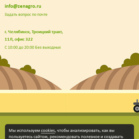
info@zenagro.ru
Задать вопрос по почте
г. Челябинск, Троицкий тракт,
11Л, офис 322
С 10:00 до 20:00 Без выходных
© 2018-2022. ООО «Зен Агро», официальный сайт. Сайт zenagro.ru использует
Мы используем
cookies
, чтобы анализировать, как вы
куки-файлы и другие технологии, чтобы помочь вам в навигации, а также
пользуетесь сайтом, рекомендовать
полезное и создавать
предоставить лучший пользовательский опыт, анализировать использование