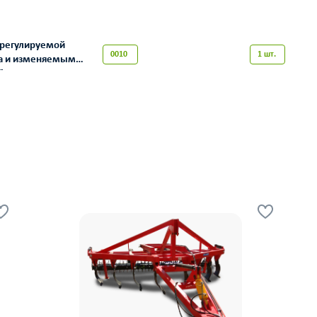
с регулируемой
0010
1 шт.
та и изменяемым
бочих органов