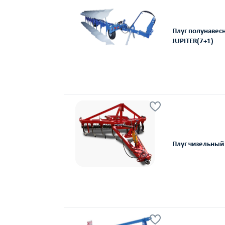
Плуг полунавес
JUPITER(7+1)
Плуг чизельный