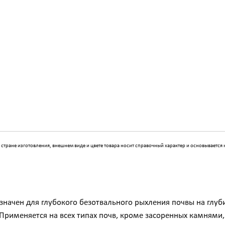
 стране изготовления, внешнем виде и цвете товара носит справочный характер и основывается
ачен для глубокого безотвального рыхления почвы на глуб
 Применяется на всех типах почв, кроме засоренных камнями