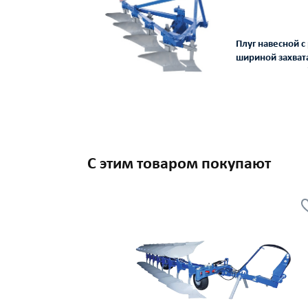
Плуг навесной 
шириной захва
количеством ра
С этим товаром покупают