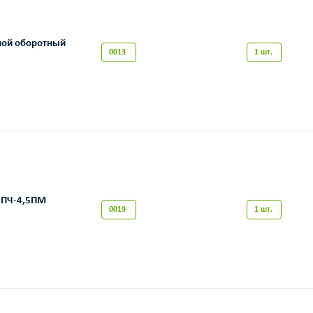
ной оборотный
0013
1 шт.
 ПЧ-4,5ПМ
0019
1 шт.