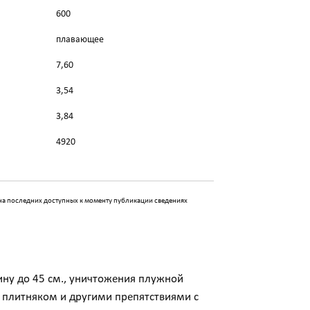
600
плавающее
7,60
3,54
3,84
4920
 на последних доступных к моменту публикации сведениях
ину до 45 см., уничтожения плужной
, плитняком и другими препятствиями с