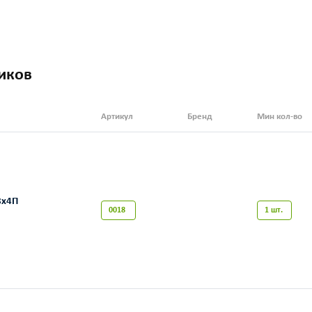
иков
Артикул
Бренд
Мин кол-во
8х4П
0018
1 шт.