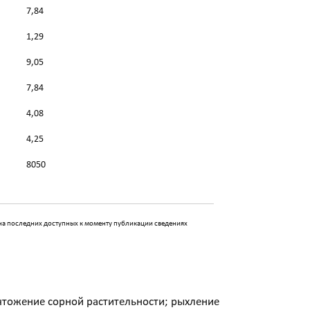
7,84
1,29
9,05
7,84
4,08
4,25
8050
 на последних доступных к моменту публикации сведениях
чтожение сорной растительности; рыхление