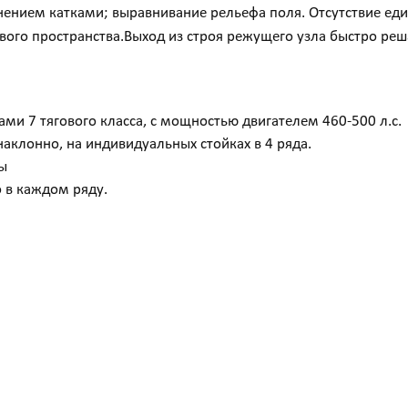
тнением катками; выравнивание рельефа поля. Отсутствие ед
ого пространства.Выход из строя режущего узла быстро реш
ами 7 тягового класса, с мощностью двигателем 460-500 л.с.
аклонно, на индивидуальных стойках в 4 ряда.
ы
о в каждом ряду.