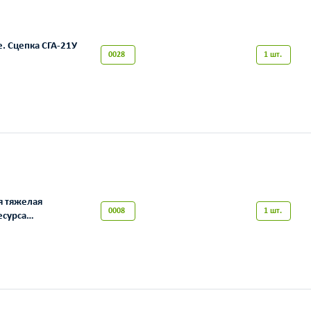
. Сцепка СГА-21У
0028
1 шт.
я тяжелая
0008
1 шт.
есурса
ДТ-6-ПР