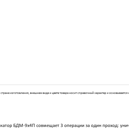
 стране изготовления, внешнем виде и цвете товара носит справочный характер и основывается
скатор БДМ-9х4П совмещает 3 операции за один проход: уни